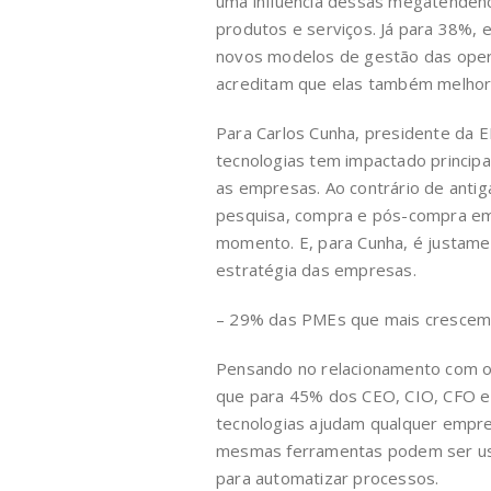
uma influência dessas megatendênc
produtos e serviços. Já para 38%, 
novos modelos de gestão das opera
acreditam que elas também melhora
Para Carlos Cunha, presidente da 
tecnologias tem impactado princi
as empresas. Ao contrário de anti
pesquisa, compra e pós-compra em t
momento. E, para Cunha, é justame
estratégia das empresas.
– 29% das PMEs que mais crescem s
Pensando no relacionamento com o p
que para 45% dos CEO, CIO, CFO e
tecnologias ajudam qualquer empres
mesmas ferramentas podem ser us
para automatizar processos.