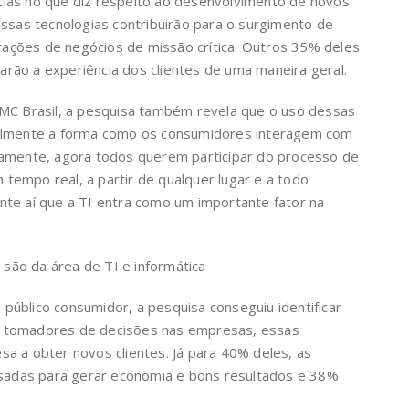
ias no que diz respeito ao desenvolvimento de novos
essas tecnologias contribuirão para o surgimento de
ções de negócios de missão crítica. Outros 35% deles
rão a experiência dos clientes de uma maneira geral.
EMC Brasil, a pesquisa também revela que o uso dessas
palmente a forma como os consumidores interagem com
gamente, agora todos querem participar do processo de
empo real, a partir de qualquer lugar e a todo
nte aí que a TI entra como um importante fator na
ão da área de TI e informática
úblico consumidor, a pesquisa conseguiu identificar
 tomadores de decisões nas empresas, essas
a a obter novos clientes. Já para 40% deles, as
adas para gerar economia e bons resultados e 38%