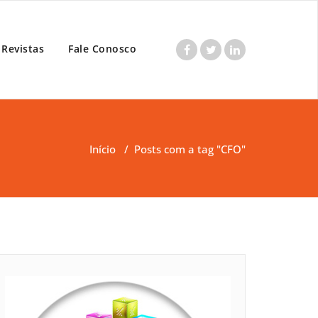
Revistas
Fale Conosco
Início
/
Posts com a tag "CFO"