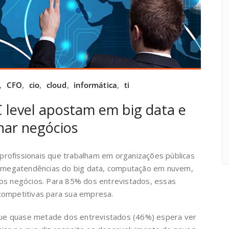
,
CFO
,
cio
,
cloud
,
informática
,
ti
C level apostam em big data e
nar negócios
rofissionais que trabalham em organizações públicas
as megatendências do big data, computação em nuvem,
 os negócios. Para 85% dos entrevistados, essas
competitivas para sua empresa.
e quase metade dos entrevistados (46%) espera ver