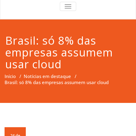
RS Right
RS Right Support
TOGGLE
NAVIGATION
Support
Brasil: só 8% das
empresas assumem
usar cloud
Início
/
Notícias em destaque
/
Brasil: só 8% das empresas assumem usar cloud
24 de