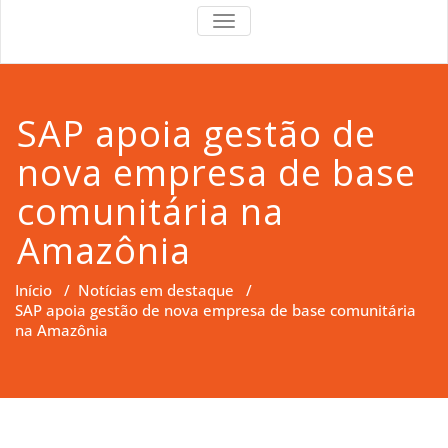
RS Right
RS Right Support
TOGGLE
NAVIGATION
Support
SAP apoia gestão de
nova empresa de base
comunitária na
Amazônia
Início
/
Notícias em destaque
/
SAP apoia gestão de nova empresa de base comunitária
na Amazônia