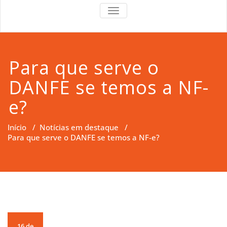
RS Right
RS Right Support
TOGGLE
NAVIGATION
Support
Para que serve o
DANFE se temos a NF-
e?
Início
/
Notícias em destaque
/
Para que serve o DANFE se temos a NF-e?
16 de