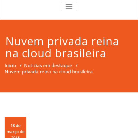
RS Right
RS Right Support
TOGGLE
NAVIGATION
Support
Nuvem privada reina
na cloud brasileira
Início
/
Notícias em destaque
/
Nuvem privada reina na cloud brasileira
18 de
março de
2015