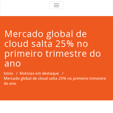
RS Right
RS Right Support
TOGGLE
NAVIGATION
Support
Mercado global de
cloud salta 25% no
primeiro trimestre do
ano
Início
/
Notícias em destaque
/
Mercado global de cloud salta 25% no primeiro trimestre
do ano