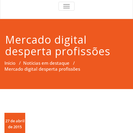
RS Right
RS Right Support
TOGGLE
NAVIGATION
Support
Mercado digital
desperta profissões
Início
/
Notícias em destaque
/
Mercado digital desperta profissões
27 de abril
de 2015