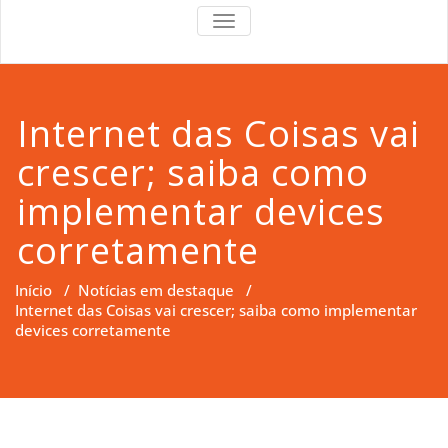
RS Right
RS Right Support
TOGGLE
NAVIGATION
Support
Internet das Coisas vai
crescer; saiba como
implementar devices
corretamente
Início
/
Notícias em destaque
/
Internet das Coisas vai crescer; saiba como implementar
devices corretamente