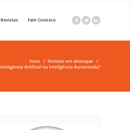
Revistas
Fale Conosco
Início
/
Notícias em destaque
/
Inteligência Artificial ou Inteligência Aumentada?