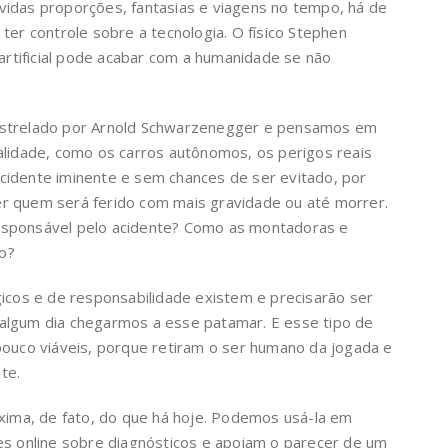
vidas proporções, fantasias e viagens no tempo, há de
ter controle sobre a tecnologia. O físico Stephen
 artificial pode acabar com a humanidade se não
estrelado por Arnold Schwarzenegger e pensamos em
alidade, como os carros autônomos, os perigos reais
cidente iminente e sem chances de ser evitado, por
r quem será ferido com mais gravidade ou até morrer.
esponsável pelo acidente? Como as montadoras e
o?
gicos e de responsabilidade existem e precisarão ser
algum dia chegarmos a esse patamar. E esse tipo de
pouco viáveis, porque retiram o ser humano da jogada e
te.
oxima, de fato, do que há hoje. Podemos usá-la em
es online sobre diagnósticos e apoiam o parecer de um