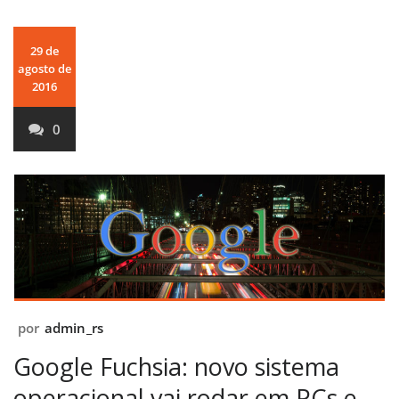
29 de
agosto de
2016
0
por
admin_rs
Google Fuchsia: novo sistema
operacional vai rodar em PCs e