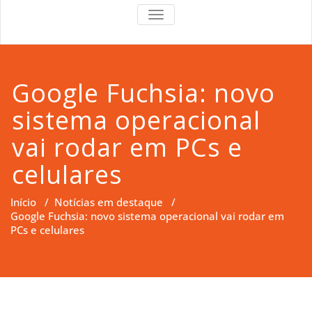
RS Right
RS Right Support
TOGGLE
NAVIGATION
Support
Google Fuchsia: novo
sistema operacional
vai rodar em PCs e
celulares
Início
/
Notícias em destaque
/
Google Fuchsia: novo sistema operacional vai rodar em
PCs e celulares