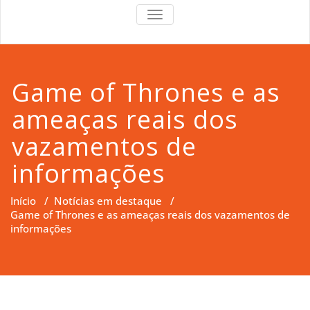
RS Right
RS Right Support
TOGGLE
NAVIGATION
Support
Game of Thrones e as
ameaças reais dos
vazamentos de
informações
Início
/
Notícias em destaque
/
Game of Thrones e as ameaças reais dos vazamentos de
informações