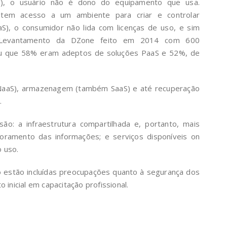
aS), o usuário não é dono do equipamento que usa.
e tem acesso a um ambiente para criar e controlar
aS), o consumidor não lida com licenças de uso, e sim
s. Levantamento da DZone feito em 2014 com 600
cou que 58% eram adeptos de soluções PaaS e 52%, de
(NaaS), armazenagem (também SaaS) e até recuperação
.
são: a infraestrutura compartilhada e, portanto, mais
itoramento das informações; e serviços disponíveis on
 uso.
o estão incluídas preocupações quanto à segurança dos
 inicial em capacitação profissional.