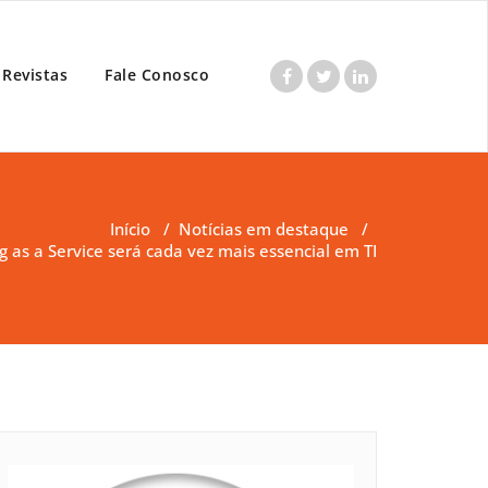
Revistas
Fale Conosco
Início
/
Notícias em destaque
/
g as a Service será cada vez mais essencial em TI