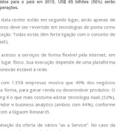
vistos para o país em 2015, US$ 65 bilhões (56%) serão
Operações.
 data center estão em segundo lugar, atrás apenas de
ntenso deve ser revertido em tecnologias de ponta como
ização. Todas estas têm forte ligação com o conceito de
aaS).
cesso a serviços de forma flexível pela internet, em
 lugar físico. Sua execução depende de uma plataforma
conexão estável à rede.
A com 1.358 empresas mostra que 49% dos negócios
a forma, para gerar renda ou desenvolver produtos. O
g é o que mais costuma adotar tecnologia XaaS (52%),
idor e business analytics (ambos com 44%), conforme
 com a Gigaom Research.
nação da oferta de vários “as a Service”. No caso da