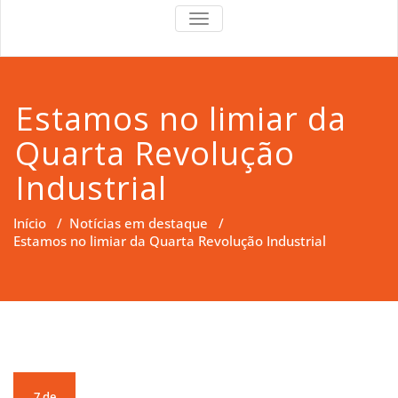
RS Right
RS Right Support
TOGGLE
NAVIGATION
Support
Estamos no limiar da
Quarta Revolução
Industrial
Início
/
Notícias em destaque
/
Estamos no limiar da Quarta Revolução Industrial
7 de