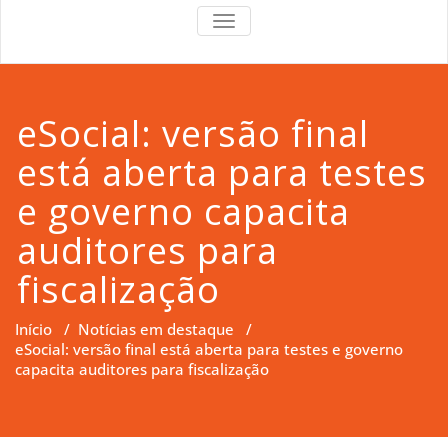
RS Right
RS Right Support
TOGGLE
NAVIGATION
Support
eSocial: versão final
está aberta para testes
e governo capacita
auditores para
fiscalização
Início
/
Notícias em destaque
/
eSocial: versão final está aberta para testes e governo
capacita auditores para fiscalização