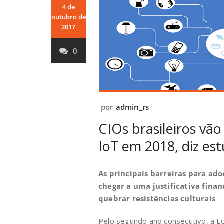
4 de
outubro de
2017
0
por
admin_rs
CIOs brasileiros vã
IoT em 2018, diz es
As principais barreiras para ado
chegar a uma justificativa fina
quebrar resistências culturais
Pelo segundo ano consecutivo, a Lo