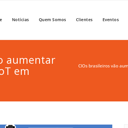
port
e
Notícias
Quem Somos
Clientes
Eventos
ão aumentar
CIOs brasileiros vão au
IoT em