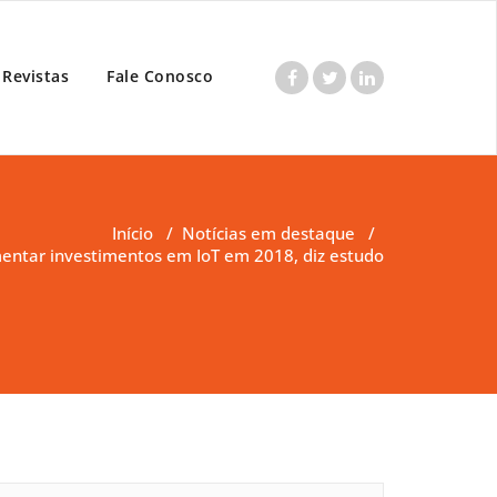
Revistas
Fale Conosco
Início
/
Notícias em destaque
/
mentar investimentos em IoT em 2018, diz estudo