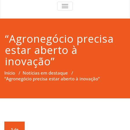
RS Right
RS Right Support
TOGGLE
NAVIGATION
Support
“Agronegócio precisa
estar aberto à
inovação”
Início
/
Notícias em destaque
/
“Agronegócio precisa estar aberto à inovação”
5 de