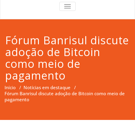
RS Right
RS Right Support
TOGGLE
NAVIGATION
Support
Fórum Banrisul discute
adoção de Bitcoin
como meio de
pagamento
Início
/
Notícias em destaque
/
Fórum Banrisul discute adoção de Bitcoin como meio de
pagamento