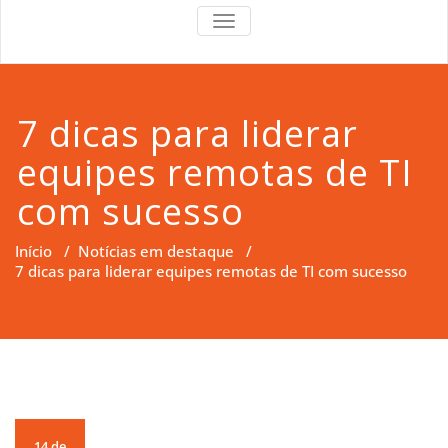
RS Right
RS Right Support
TOGGLE
NAVIGATION
Support
7 dicas para liderar
equipes remotas de TI
com sucesso
Início
/
Notícias em destaque
/
7 dicas para liderar equipes remotas de TI com sucesso
14 de