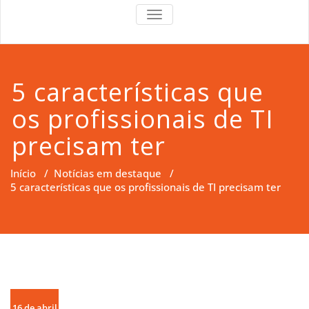
RS Right
RS Right Support
TOGGLE
NAVIGATION
Support
5 características que
os profissionais de TI
precisam ter
Início
/
Notícias em destaque
/
5 características que os profissionais de TI precisam ter
16 de abril